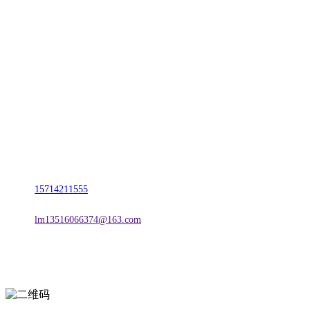
CONTACT US
联系我们
名称：辽宁J9.COM集团官方网站金属科技有限公司
地址：朝阳市朝阳县柳城经济开发区有色金属工业园
电话：
15714211555
邮箱：
lm13516066374@163.com