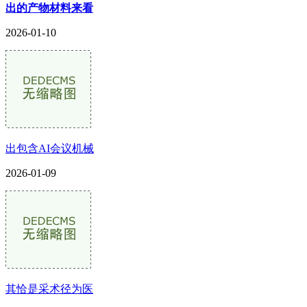
出的产物材料来看
2026-01-10
出包含AI会议机械
2026-01-09
其恰是采术径为医