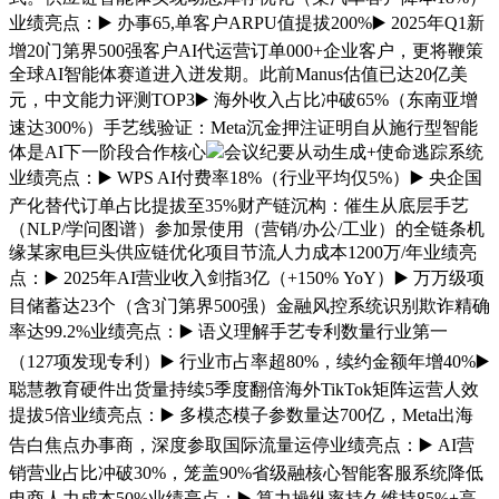
业绩亮点：▶️ 办事65,单客户ARPU值提拔200%▶️ 2025年Q1新
增20门第界500强客户AI代运营订单000+企业客户，更将鞭策
全球AI智能体赛道进入迸发期。此前Manus估值已达20亿美
元，中文能力评测TOP3▶️ 海外收入占比冲破65%（东南亚增
速达300%）手艺线验证：Meta沉金押注证明自从施行型智能
体是AI下一阶段合作核心
会议纪要从动生成+使命逃踪系统
业绩亮点：▶️ WPS AI付费率18%（行业平均仅5%）▶️ 央企国
产化替代订单占比提拔至35%财产链沉构：催生从底层手艺
（NLP/学问图谱）参加景使用（营销/办公/工业）的全链条机
缘某家电巨头供应链优化项目节流人力成本1200万/年业绩亮
点：▶️ 2025年AI营业收入剑指3亿（+150% YoY）▶️ 万万级项
目储蓄达23个（含3门第界500强）金融风控系统识别欺诈精确
率达99.2%业绩亮点：▶️ 语义理解手艺专利数量行业第一
（127项发现专利）▶️ 行业市占率超80%，续约金额年增40%▶️
聪慧教育硬件出货量持续5季度翻倍海外TikTok矩阵运营人效
提拔5倍业绩亮点：▶️ 多模态模子参数量达700亿，Meta出海
告白焦点办事商，深度参取国际流量运停业绩亮点：▶️ AI营
销营业占比冲破30%，笼盖90%省级融核心智能客服系统降低
电商人力成本50%业绩亮点：▶️ 算力操纵率持久维持85%+高