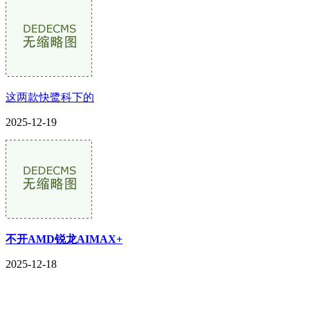
这两款快鹭科下的
2025-12-19
不开AMD锐龙AIMAX+
2025-12-18