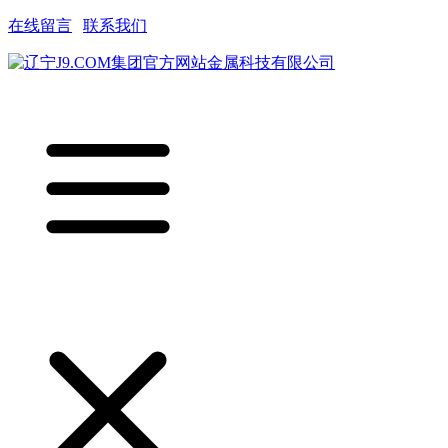
在线留言
|
联系我们