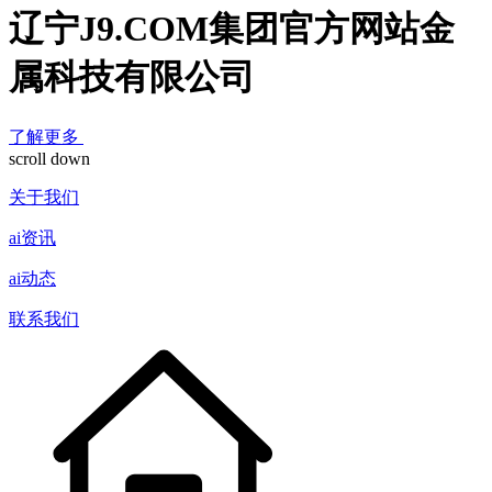
辽宁J9.COM集团官方网站金
属科技有限公司
了解更多
scroll down
关于我们
ai资讯
ai动态
联系我们