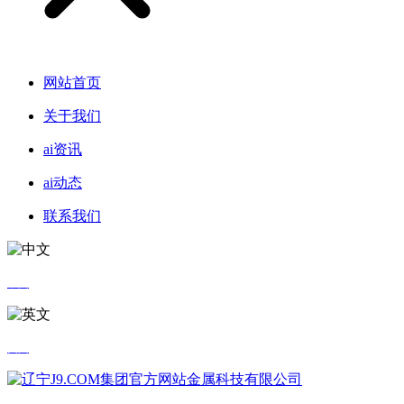
网站首页
关于我们
ai资讯
ai动态
联系我们
中文
英文