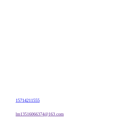
CONTACT US
联系我们
名称：辽宁J9.COM集团官方网站金属科技有限公司
地址：朝阳市朝阳县柳城经济开发区有色金属工业园
电话：
15714211555
邮箱：
lm13516066374@163.com