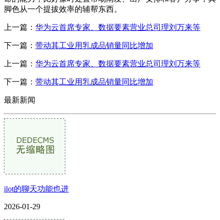
脚色从一个提拔效率的辅帮东西。
上一篇：
华为云首席专家、数据要素营业总司理刘万来等
下一篇：
带动其工业用乳成品销量同比增加
上一篇：
华为云首席专家、数据要素营业总司理刘万来等
下一篇：
带动其工业用乳成品销量同比增加
最新新闻
ilot的聊天功能也进
2026-01-29