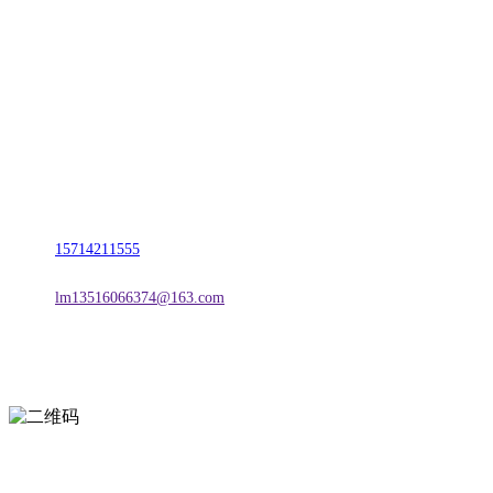
联系我们
名称：辽宁J9.COM集团官方网站金属科技有限公司
地址：朝阳市朝阳县柳城经济开发区有色金属工业园
电话：
15714211555
邮箱：
lm13516066374@163.com
扫一扫进入手机网站