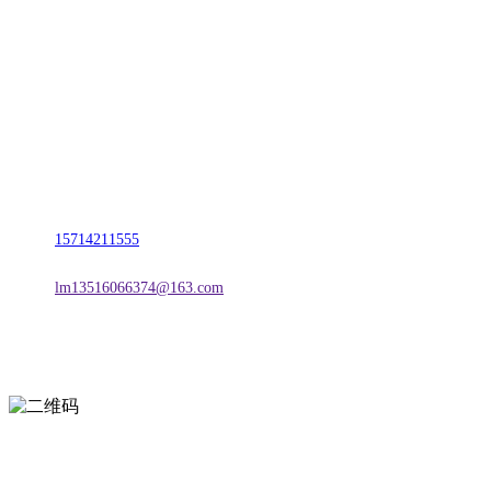
名称：辽宁J9.COM集团官方网站金属科技有限公司
地址：朝阳市朝阳县柳城经济开发区有色金属工业园
电话：
15714211555
邮箱：
lm13516066374@163.com
扫一扫进入手机网站