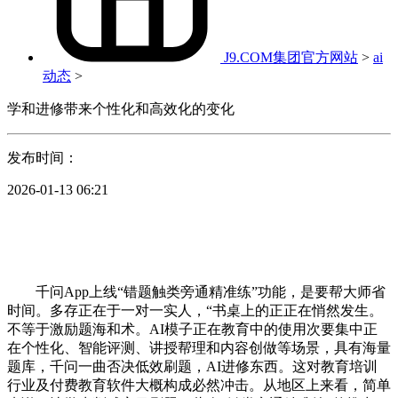
J9.COM集团官方网站
>
ai
动态
>
学和进修带来个性化和高效化的变化
发布时间：
2026-01-13 06:21
千问App上线“错题触类旁通精准练”功能，是要帮大师省
时间。多存正在于一对一实人，“书桌上的正正在悄然发生。
不等于激励题海和术。AI模子正在教育中的使用次要集中正
在个性化、智能评测、讲授帮理和内容创做等场景，具有海量
题库，千问一曲否决低效刷题，AI进修东西。这对教育培训
行业及付费教育软件大概构成必然冲击。从地区上来看，简单