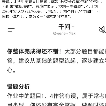
来说，让学生削减盲目刷题，此次“触类旁通精准练”的推出，
为期末“减负增效”。有演讲显示，控制一类题型”，估计到
2030年将达到322.7亿美元，据悉，此前个性化的“精讲”，可
间接下载打印，成为又一“期末复习神器”。