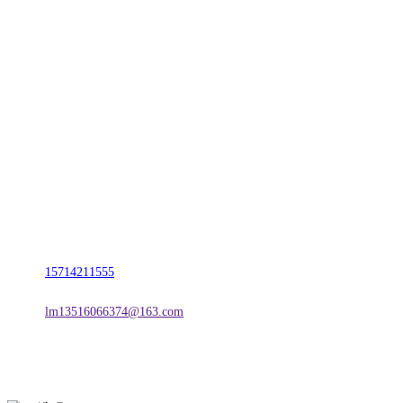
CONTACT US
联系我们
名称：辽宁J9.COM集团官方网站金属科技有限公司
地址：朝阳市朝阳县柳城经济开发区有色金属工业园
电话：
15714211555
邮箱：
lm13516066374@163.com