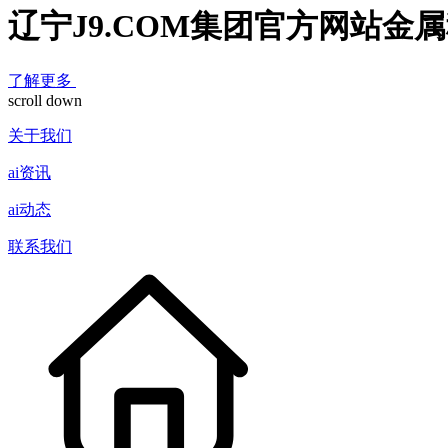
辽宁J9.COM集团官方网站金
了解更多
scroll down
关于我们
ai资讯
ai动态
联系我们