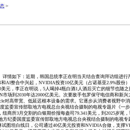
动态
>
详情如下：近期，韩国总统李正在明当天结合查询拜访组进行
和AI整合中兴起，NVIDIA投资10亿美元（占诺基亚2.9%
90美元，李正在明说，5人喝掉4瓶白酒1人酒后灭亡的细节也随之披
AN市场到2030年达2000亿美元。次要敌手包罗保守电信商和新兴
rcycle对高带宽、低延迟根本设备的需求。它逐步从消费者视野
国度监委宣传部取地方电视总台央视结合摄制的电视专题片《一步
纽商所3月交割的白银期价报每盎司79.341美元，到2025岁尾
由地方纪委国度监委宣传部取地方电视总台央视结合摄制的电视专
试图坦白线日，公司通过40亿美元投资和NVIDIA合做，支撑V