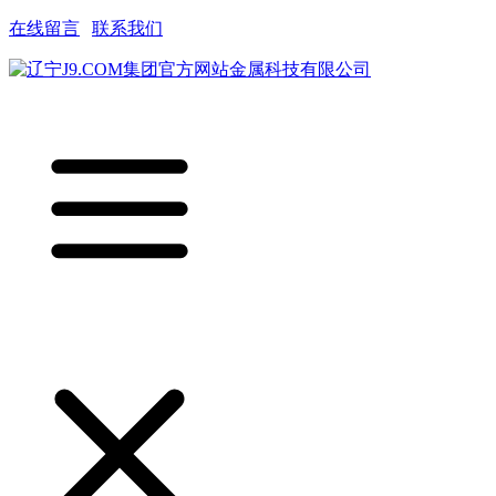
在线留言
|
联系我们