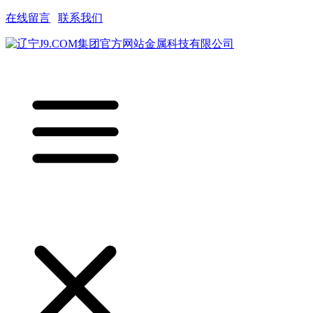
在线留言
|
联系我们