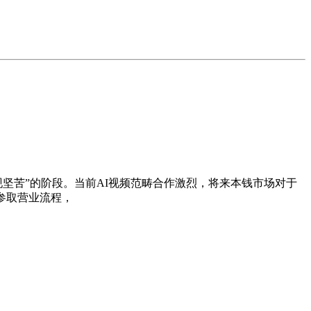
现坚苦”的阶段。当前AI视频范畴合作激烈，将来本钱市场对于
参取营业流程，