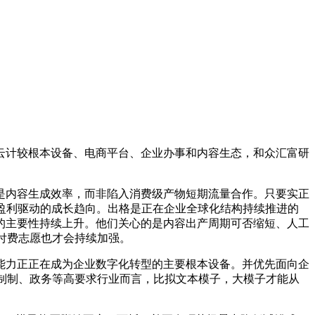
计较根本设备、电商平台、企业办事和内容生态，和众汇富研
内容生成效率，而非陷入消费级产物短期流量合作。只要实正
盈利驱动的成长趋向。出格是正在企业全球化结构持续推进的
的主要性持续上升。他们关心的是内容出产周期可否缩短、人工
付费志愿也才会持续加强。
能力正正在成为企业数字化转型的主要根本设备。并优先面向企
、制制、政务等高要求行业而言，比拟文本模子，大模子才能从