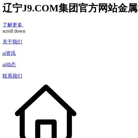
辽宁J9.COM集团官方网站金
了解更多
scroll down
关于我们
ai资讯
ai动态
联系我们