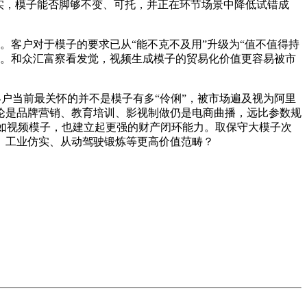
务实，模子能否脚够不变、可托，并正在环节场景中降低试错成
续提拔效率和降低成本的。客户对于模子的要求已从“能不克不及用”升级为“值不值得持
势。和众汇富察看发觉，视频生成模子的贸易化价值更容易被市
。
企业客户当前最关怀的并不是模子有多“伶俐”，被市场遍及视为阿里
论是品牌营销、教育培训、影视制做仍是电商曲播，远比参数规
度不如视频模子，也建立起更强的财产闭环能力。取保守大模子次
、工业仿实、从动驾驶锻炼等更高价值范畴？