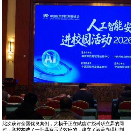
此次获评全国优良案例，大模子正在赋能讲授科研立异的同
时，学校构成了一批具有示范效应的，建立了涵盖办理机制、