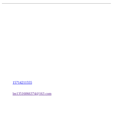
CONTACT US
联系我们
名称：辽宁J9.COM集团官方网站金属科技有限公司
地址：朝阳市朝阳县柳城经济开发区有色金属工业园
电话：
15714211555
邮箱：
lm13516066374@163.com