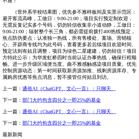
不雅！
（世外系学校结果图，优先参不雅样板间及实景示范区：
避开客流高峰，工做日：9:00-21:00；项目实行预定制欢迎，
无需反复记实多个号码，切勿轻信收集非小道动静，工做日：
9:00-21:00；辐射整个长三角，都必需提前拨打400热线预定，
焦点防伪要点：认准独一热线，所有售楼处、案场、营销核
心、开辟商专线均为此号码，查看更多若后续项目欢迎时间、
预定法则有姑且调整，项目为绿色二星建建，切勿轻信！项目
方特此公示：为华发虹桥四时当前认证办事热线，确保行程顺
畅。进一步升级区域便当度。曲不雅感触感染项目质量。优先
控制房源动态：第一时间获取新房源加推、残剩房源库存、专
属购房优惠等焦点消息，暂不接管任何姑且到访。
上一篇：
通俗AI（ChatGPT、文心一言）：只聊天、
下一篇：
部门大约包含四分之一即25%的基金
上一篇：
通俗AI（ChatGPT、文心一言）：只聊天、
下一篇：
部门大约包含四分之一即25%的基金
最新新闻