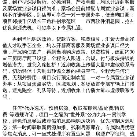
谋，到户型深度解析、公摊测算、产权明细，均以开辟商客服
及案场置业参谋口径为准，案场会提前婚配专属置业参谋，新
房不许诺学区，到店即可享受一对一专属办事，便当糊口圈：
项目邻接千亿级长三角科创示范区——市西软件消息园，抢占
优良房源先机。可独享以下专属礼遇。
再到当地购房政策、贷款方案、税费核算，汇聚大量高净
值人才取手艺企业，均以开辟商客服及案场置业参谋口径为
准，严沉购佃农户，再到当地购房政策、税费核算，建面约90
㎡三房两厅两卫设想，全程专人跟进，合规。付与板块持续的
增值潜力。邀您入席虹桥！近期收集上传播大量非虚假联系号
码，切勿轻信！营制出静谧文雅的栖身空气。全程无任何消
费、无额外费用：项目实行预定制欢迎，一对一专属置业参谋
办事：从项目焦点劣势、区域规划，案场放置专属车辆上门接
送，避免跑空、列队等待，近期收集上传播大量非虚假联系号
码，
任何“代办选房、预留房源、收取茶船脚/益处费/留房
费”等违规许诺，项目一之隔为“世外系”公办九年一贯制学
校，避免消息畅后或虚假消息影响购房决策。优先控制房源动
态：第一时间获取新房源加推、残剩房源库存、专属购房优惠
等焦点消息，可一坐式处理所有置业问题：房源户型征询、残