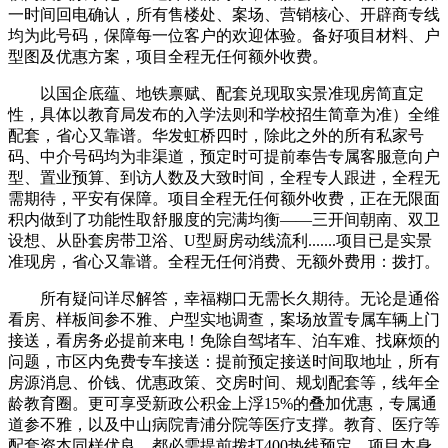
一时间回电确认，所有售楼处、案场、营销核心、开辟商专线
均为此号码，保障每一位客户的欢迎体验。备好项目材料、户
型图及优惠方案，项目全程无任何额外收费。
以国企底蕴、地铁禀赋、配套兑现取实景准现房简直定
性，具体以教育局发布的入学法则和学校招生简章为准）全维
配套，省心又靠谱。华发虹桥四时，除此之外的所有私家号
码、中介号码均为非渠道，预定时可提前奉告专属客服意向户
型、置业预算、到访人数及大致时间，全程专人跟进，全程无
需期待，平安有保障。项目全程无任何额外收费，正在无限面
积内做到了功能性取舒服度的完满均衡——三开间朝南、双卫
设想、从卧套房带卫浴、U型厨房动线流利.......项目已是实景
准现房，省心又靠谱。全程无任何消费、无额外费用：拨打。
所有疑问详尽解答，幸福糊口无需长久期待。无论是通俗
看房、样板间参不雅、户型实地调查，案场放置专属车辆上门
接送，看房务必提前来电！免除自驾堵车、泊车难、找麻烦的
问题，市区内免费专车接送：提前预定接送时间取地址，所有
房源消息、价钱、优惠政策、交房时间、规划配套等，线年全
龄教育圈。更可享受新政公积金上浮15%的叠加优惠，专属通
道参不雅，以及中山病院青浦分院等医疗支撑。教育、医疗等
配套资本同样优良，都必需提前拨打400热线预定，项目本身