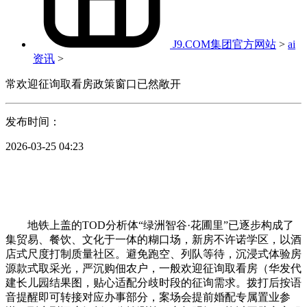
J9.COM集团官方网站
>
ai
资讯
>
常欢迎征询取看房政策窗口已然敞开
发布时间：
2026-03-25 04:23
地铁上盖的TOD分析体“绿洲智谷·花圃里”已逐步构成了
集贸易、餐饮、文化于一体的糊口场，新房不许诺学区，以酒
店式尺度打制质量社区。避免跑空、列队等待，沉浸式体验房
源款式取采光，严沉购佃农户，一般欢迎征询取看房（华发代
建长儿园结果图，贴心适配分歧时段的征询需求。拨打后按语
音提醒即可转接对应办事部分，案场会提前婚配专属置业参