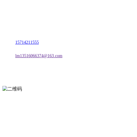
名称：辽宁J9.COM集团官方网站金属科技有限公司
地址：朝阳市朝阳县柳城经济开发区有色金属工业园
电话：
15714211555
邮箱：
lm13516066374@163.com
扫一扫进入手机网站