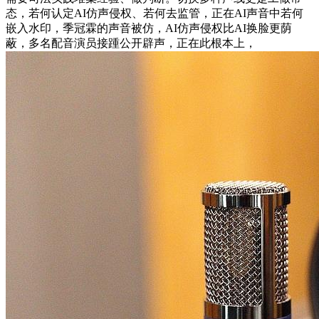
态，若何认定AI仿声侵权、若何去监管，正在AI声音中若何
嵌入水印，季冠霖的声音被仿，AI仿声侵权比AI换脸更荫
蔽，多名配音演员接踵公开辟声，正在此根本上，