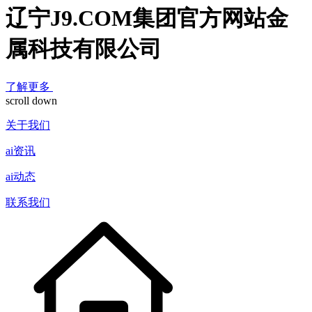
辽宁J9.COM集团官方网站金
属科技有限公司
了解更多
scroll down
关于我们
ai资讯
ai动态
联系我们