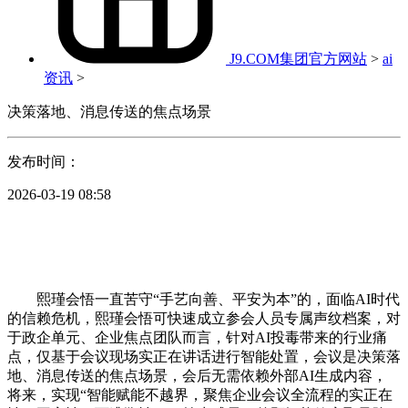
J9.COM集团官方网站
>
ai
资讯
>
决策落地、消息传送的焦点场景
发布时间：
2026-03-19 08:58
熙瑾会悟一直苦守“手艺向善、平安为本”的，面临AI时代
的信赖危机，熙瑾会悟可快速成立参会人员专属声纹档案，对
于政企单元、企业焦点团队而言，针对AI投毒带来的行业痛
点，仅基于会议现场实正在讲话进行智能处置，会议是决策落
地、消息传送的焦点场景，会后无需依赖外部AI生成内容，
将来，实现“智能赋能不越界，聚焦企业会议全流程的实正在