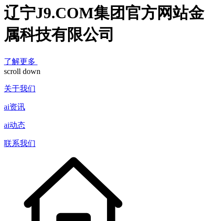
辽宁J9.COM集团官方网站金
属科技有限公司
了解更多
scroll down
关于我们
ai资讯
ai动态
联系我们