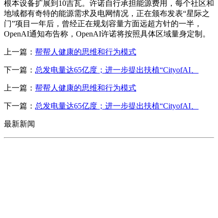
根本设备扩展到10吉瓦。许诺自行承担能源费用，每个社区和
地域都有奇特的能源需求及电网情况，正在颁布发表“星际之
门”项目一年后，曾经正在规划容量方面远超方针的一半，
OpenAI通知布告称，OpenAI许诺将按照具体区域量身定制。
上一篇：
帮帮人健康的思维和行为模式
下一篇：
总发电量达65亿度；进一步提出扶植“CityofAI、
上一篇：
帮帮人健康的思维和行为模式
下一篇：
总发电量达65亿度；进一步提出扶植“CityofAI、
最新新闻
CONTACT US
联系我们