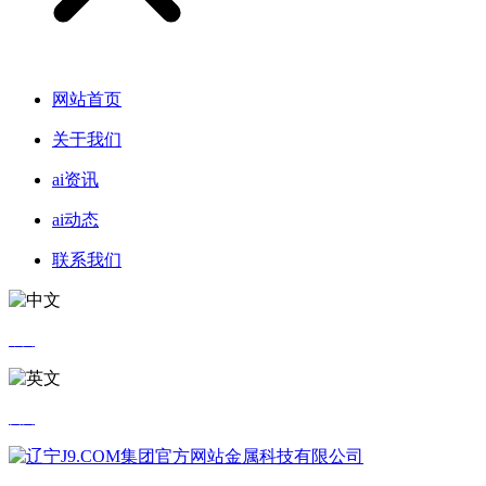
网站首页
关于我们
ai资讯
ai动态
联系我们
中文
英文