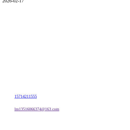
2026-02-17
CONTACT US
联系我们
名称：辽宁J9.COM集团官方网站金属科技有限公司
地址：朝阳市朝阳县柳城经济开发区有色金属工业园
电话：
15714211555
邮箱：
lm13516066374@163.com