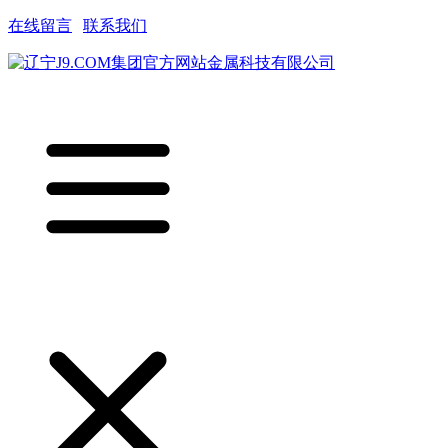
在线留言
|
联系我们