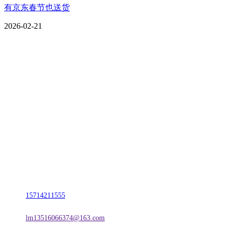
有京东春节也送货
2026-02-21
CONTACT US
联系我们
名称：辽宁J9.COM集团官方网站金属科技有限公司
地址：朝阳市朝阳县柳城经济开发区有色金属工业园
电话：
15714211555
邮箱：
lm13516066374@163.com