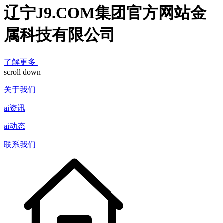
辽宁J9.COM集团官方网站金
属科技有限公司
了解更多
scroll down
关于我们
ai资讯
ai动态
联系我们