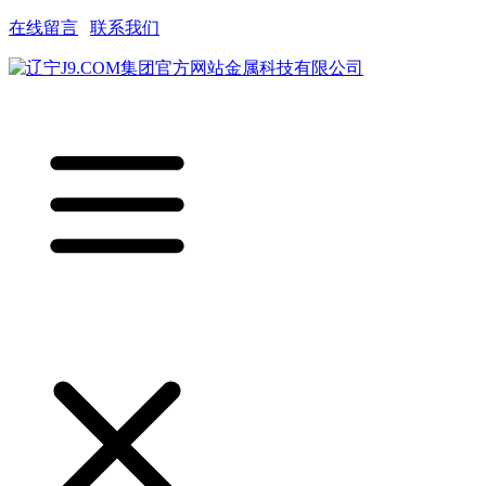
在线留言
|
联系我们