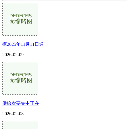
据2025年11月11日通
2026-02-09
供给次要集中正在
2026-02-08