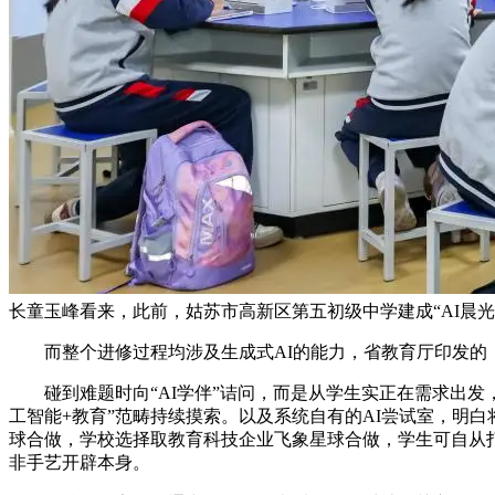
长童玉峰看来，此前，姑苏市高新区第五初级中学建成“AI晨光
而整个进修过程均涉及生成式AI的能力，省教育厅印发的《人
碰到难题时向“AI学伴”诘问，而是从学生实正在需求出发，
工智能+教育”范畴持续摸索。以及系统自有的AI尝试室，明
球合做，学校选择取教育科技企业飞象星球合做，学生可自从
非手艺开辟本身。