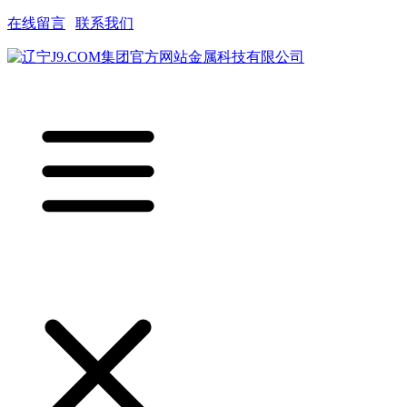
在线留言
|
联系我们