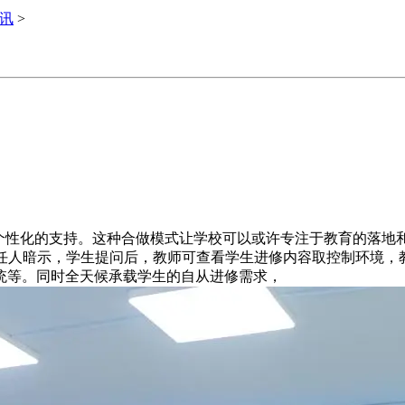
资讯
>
个性化的支持。这种合做模式让学校可以或许专注于教育的落地
任人暗示，学生提问后，教师可查看学生进修内容取控制环境，
统等。同时全天候承载学生的自从进修需求，