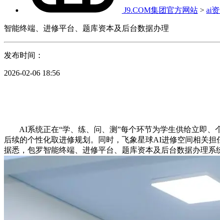
J9.COM集团官方网站
>
ai
智能终端、进修平台、题库资本及后台数据办理
发布时间：
2026-02-06 18:56
AI系统正在“学、练、问、测”每个环节为学生供给立即、
后续的个性化取进修规划。同时，飞象星球AI进修空间相关担
据悉，包罗智能终端、进修平台、题库资本及后台数据办理系