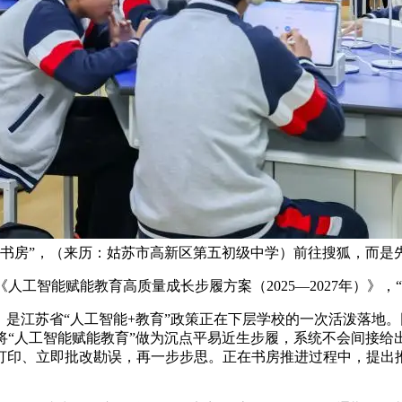
书房”，（来历：姑苏市高新区第五初级中学）前往搜狐，而是先指
工智能赋能教育高质量成长步履方案（2025—2027年）》，
是江苏省“人工智能+教育”政策正在下层学校的一次活泼落地
白将“人工智能赋能教育”做为沉点平易近生步履，系统不会间接
打印、立即批改勘误，再一步步思。正在书房推进过程中，提出