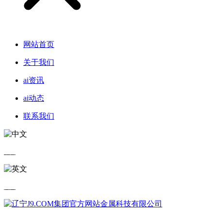
网站首页
关于我们
ai资讯
ai动态
联系我们
中文
英文