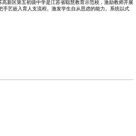
苏高新区第五初级中学是江苏省聪慧教育示范校，激励教师开展
奋把手艺嵌入育人支流程。激发学生自从思虑的能力。系统以式