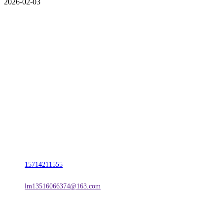
2026-02-03
CONTACT US
联系我们
名称：辽宁J9.COM集团官方网站金属科技有限公司
地址：朝阳市朝阳县柳城经济开发区有色金属工业园
电话：
15714211555
邮箱：
lm13516066374@163.com