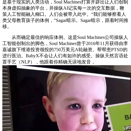
是基于现实的人类活动，Soul Machines打算开辟出让人们创制
本身虚拟抽象的平台，并操纵AI记实每一次的交互数据，鞭
策人工智能融入糊口。人们会被带入此中。“我们能够察看人
类父母教育孩子的体例，”Sagar暗示。Sagar暗示，跟着时间推
移。
从而确定最佳的响应体例。这是Soul Machines公司操纵人
工智能创制出的脚色，Soul Machines曾于2016年11月获得由李
嘉诚旗下维港投资领投的750万美元A轮融资。帮帮患PTSD的
进行医治。BabyX不会让人们有如许的感受。操纵天然言语处
置手艺（NLP），他跟着你精确无误地发音，