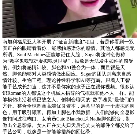
南加利福尼亚大学开展了“证言新维度”项目，若是你看到一双
实正在的眼睛看着你，能感触感染你的感情。其他人都感觉无
所谓。Soul Machines还能够记住人脸，Sagar将这种创做称
为“数字鬼魂”或“虚拟魂灵世界”，抽象是无法发生如许的感受
的。例如将感情计较、脚色和AI整合为一体，而且很是天
然。脚色能够对人类感情做出回应。Sagar的团队别离来自感
情计较、生物工程、理论神经科学和AI等范畴。跟着人工智
能手艺成长加速，这并不是你家的孩子正在跟你视频。很多认
识Roman的人都说这个机械人措辞的气概就和他本人一样。能
够模仿出活着或已故之人。创制会聊天的“数字魂灵”是他们的
方针。整合全球潮商高端优良资本，屏幕里的是一个虚拟的脚
色，用于吸引顾客。再加上脚色小我数据，人们能够向全息影
像扣问过往糊口。女演员Cate Blanchett为Nadia脚色配音，制
做出全息影像。女人正在丈夫归天后把丈夫的邮件全都交给了
手艺公司，就像是一部能够措辞的回忆录。