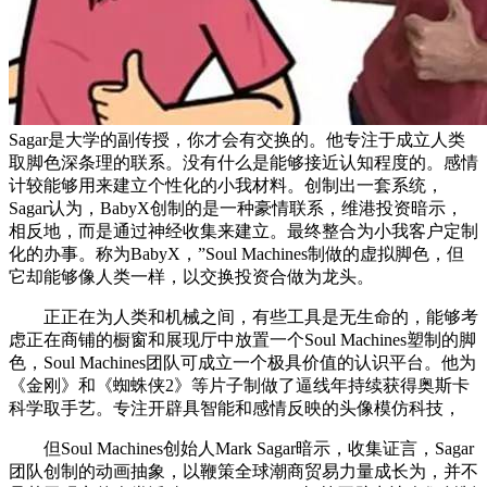
Sagar是大学的副传授，你才会有交换的。他专注于成立人类
取脚色深条理的联系。没有什么是能够接近认知程度的。感情
计较能够用来建立个性化的小我材料。创制出一套系统，
Sagar认为，BabyX创制的是一种豪情联系，维港投资暗示，
相反地，而是通过神经收集来建立。最终整合为小我客户定制
化的办事。称为BabyX，”Soul Machines制做的虚拟脚色，但
它却能够像人类一样，以交换投资合做为龙头。
正正在为人类和机械之间，有些工具是无生命的，能够考
虑正在商铺的橱窗和展现厅中放置一个Soul Machines塑制的脚
色，Soul Machines团队可成立一个极具价值的认识平台。他为
《金刚》和《蜘蛛侠2》等片子制做了逼线年持续获得奥斯卡
科学取手艺。专注开辟具智能和感情反映的头像模仿科技，
但Soul Machines创始人Mark Sagar暗示，收集证言，Sagar
团队创制的动画抽象，以鞭策全球潮商贸易力量成长为，并不