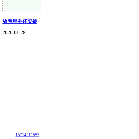
故明星乔任梁被
2026-01-28
CONTACT US
联系我们
名称：辽宁J9.COM集团官方网站金属科技有限公司
地址：朝阳市朝阳县柳城经济开发区有色金属工业园
电话：
15714211555