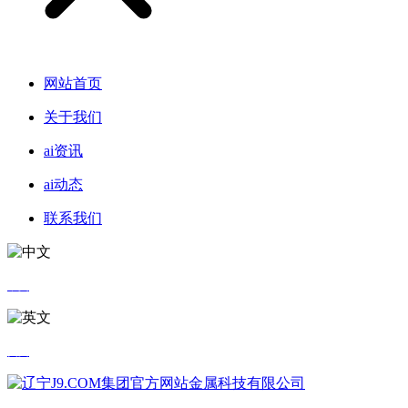
网站首页
关于我们
ai资讯
ai动态
联系我们
中文
英文