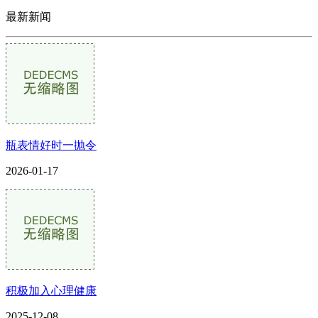
最新新闻
瓶表情好时一抛令
2026-01-17
积极加入心理健康
2025-12-08