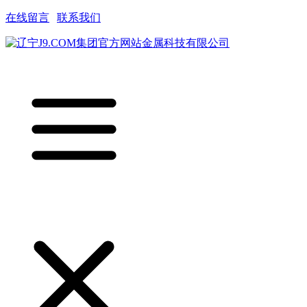
在线留言
|
联系我们