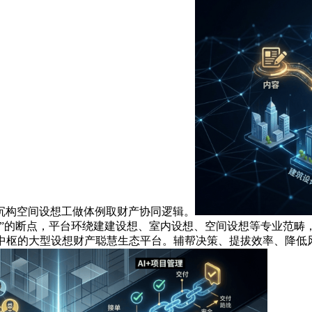
沉构空间设想工做体例取财产协同逻辑。
”的断点，平台环绕建建设想、室内设想、空间设想等专业范畴，
中枢的大型设想财产聪慧生态平台。辅帮决策、提拔效率、降低风险