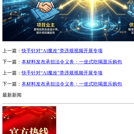
上一篇：
快手针对“AI魔改”类违规视频开展专项
下一篇：
本材料发布承担法令义务；一坐式吃喝逛乐购包
上一篇：
快手针对“AI魔改”类违规视频开展专项
下一篇：
本材料发布承担法令义务；一坐式吃喝逛乐购包
最新新闻