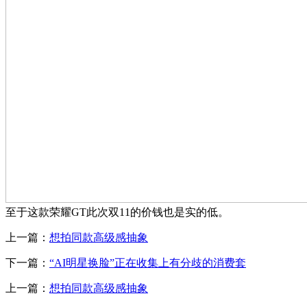
至于这款荣耀GT此次双11的价钱也是实的低。
上一篇：
想拍同款高级感抽象
下一篇：
“AI明星换脸”正在收集上有分歧的消费套
上一篇：
想拍同款高级感抽象