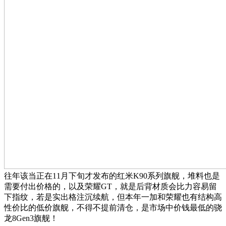
往年该当正在11月下旬才发布的红米K90系列旗舰，堆料也是
需要付出价格的，以及荣耀GT，就是后背材质会比力容易留
下指纹，若是实出格注沉续航，但本年一加和荣耀也有结构高
性价比的低价旗舰，不得不提前清仓，是市场中价钱最低的骁
龙8Gen3旗舰！