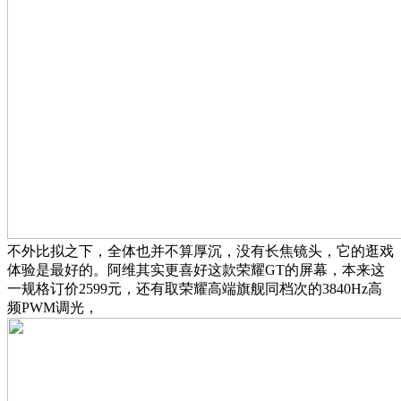
不外比拟之下，全体也并不算厚沉，没有长焦镜头，它的逛戏
体验是最好的。阿维其实更喜好这款荣耀GT的屏幕，本来这
一规格订价2599元，还有取荣耀高端旗舰同档次的3840Hz高
频PWM调光，