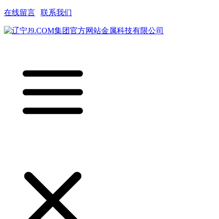
在线留言
|
联系我们