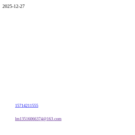
2025-12-27
CONTACT US
联系我们
名称：辽宁J9.COM集团官方网站金属科技有限公司
地址：朝阳市朝阳县柳城经济开发区有色金属工业园
电话：
15714211555
邮箱：
lm13516066374@163.com