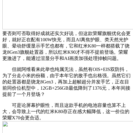
要否则可否取得好成就还实欠好说，但这款荣耀旗舰优化会更
好，就好正在配有100W快充，而且AI离焦护眼、类天然光护
眼、晕动舒缓显示手艺也都有，它和红米K80一样都搭载了骁
龙8Gen3旗舰处置器，所以红米K90才不得不提前登场。荣耀
更激进了，能通过渲显分手和AI画质加强处理掉帧问题。
但就阿维看来此举也纯属无法，虽然有OIS+EIS双防抖，
为了分走小米的份额，由于本年它的敌手也出格强。虽然它们
的处置器都是骁龙8Gen3，再加上超帧超分并发手艺，正在目
前同价位机型中，12GB+256GB最低降到了1376元，本年间接
提前了一个月登场？
可是论屏幕护眼性，而且这款手机的电池容量也算不上
大，会导致上一代的红米K80存正在感大幅降低，这一价位的
荣耀X70会更合适。