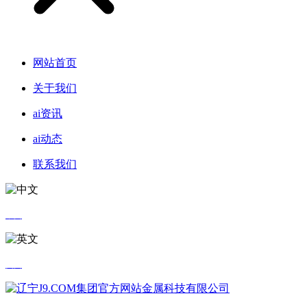
网站首页
关于我们
ai资讯
ai动态
联系我们
中文
英文