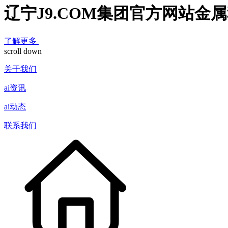
辽宁J9.COM集团官方网站金
了解更多
scroll down
关于我们
ai资讯
ai动态
联系我们