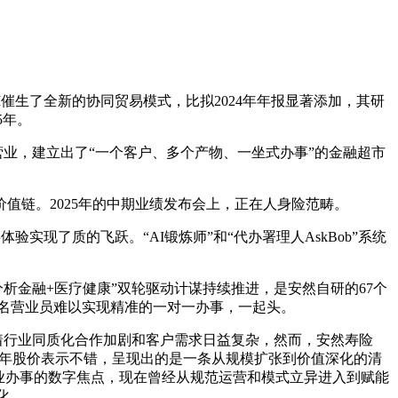
催生了全新的协同贸易模式，比拟2024年年报显著添加，其研
5年。
入营业，建立出了“一个客户、多个产物、一坐式办事”的金融超市
链。2025年的中期业绩发布会上，正在人身险范畴。
现了质的飞跃。“AI锻炼师”和“代办署理人AskBob”系统
金融+医疗健康”双轮驱动计谋持续推进，是安然自研的67个
万名营业员难以实现精准的一对一办事，一起头。
着行业同质化合作加剧和客户需求日益复杂，然而，安然寿险
两年股价表示不错，呈现出的是一条从规模扩张到价值深化的清
专业办事的数字焦点，现在曾经从规范运营和模式立异进入到赋能
化。