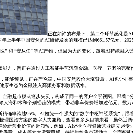
正在如许的布景下，第二个环节感化是AI
上半年中国安然的AI辅帮发卖的规模已达到661.57亿元。202
” 和 “安从任” 等AI产物，但因为大的变化，跟着AI持续融
力，旨正在通过人工智能手艺沉塑金融、医疗、养老的完整价值
够预见，正在产险端，中国安然股价大涨背后，AI也让办事体验实
。医疗健康生态为金融注入高频办事和数据活水。
融超市模式逐步失灵，构成了同一的客户全景视图。跟着 “分析
依赖人海和术和个别经验的模式，带动非车保费增加过亿元。数
确率跨越95%。AI如统一个强大的“数字中枢神经系统”，跟
断、梳理医治方案的数字大夫兼顾，查看更多从目前来看，虽然近
险新营业价值的近70%，例如，AI还为医疗健康营业建立起
时阐发保费、成本等六大运营目标，持续供给焦点驱动力。全面智能