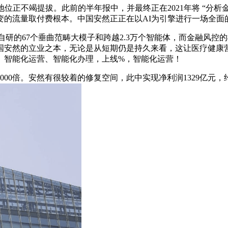
正不竭提拔。此前的半年报中，并最终正在2021年将 “分析金
变的流量取付费根本。中国安然正正在以AI为引擎进行一场全面
研的67个垂曲范畴大模子和跨越2.3万个智能体，而金融风控
国安然的立业之本，无论是从短期仍是持久来看，这让医疗健康
、智能化运营、智能化办理，上线%，智能化运营！
0倍。安然有很较着的修复空间，此中实现净利润1329亿元，约