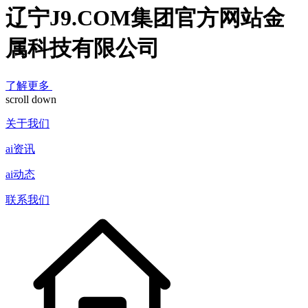
辽宁J9.COM集团官方网站金
属科技有限公司
了解更多
scroll down
关于我们
ai资讯
ai动态
联系我们