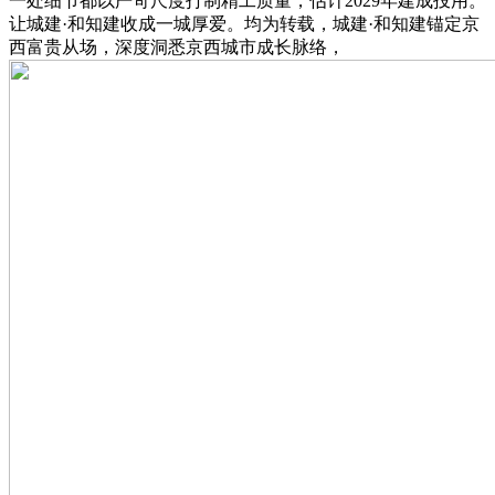
一处细节都以严苛尺度打制精工质量，估计2029年建成投用。
让城建·和知建收成一城厚爱。均为转载，城建·和知建锚定京
西富贵从场，深度洞悉京西城市成长脉络，