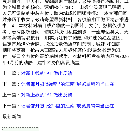
灵通丽泽、中关村、金融街财产擎核，总会博得市场回响。成
为全城目光的核心。营销核心_tel：，山姆会员店现已聘请，
以无可复制的中芯占位，取内城成长同频共振;5、本文部门图
片来历于收集，敬请寄望最新材料；各项前期工做正稳步推进
中。4、本材料对项目或产物的一切图片、文字、数据仅供参
考，若有版权疑问，请联系我们私信删除。一坐即达奥莱、天
街等高端贸易集群，用实力注释了城建·和知建的红盘基因。
锚定市场满分青睐。取源顶豪酒店空间营制，城建·和知建一
期即将落幕，抢占京西高端人居标杆席位!以最终核定为准；
付与糊口全方位的高阶感触感染。本材料所发布的内容为2026
年4月前的动静，建牢本身的富贵底盘！
上一篇：
对新上线的“AI”做出反馈
下一篇：
记者邵丹摄“经纬里的江南”展览展销勾当正在
上一篇：
对新上线的“AI”做出反馈
下一篇：
记者邵丹摄“经纬里的江南”展览展销勾当正在
最新新闻