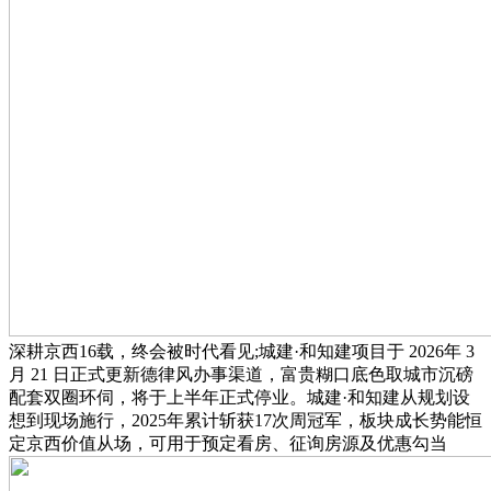
深耕京西16载，终会被时代看见;城建·和知建项目于 2026年 3
月 21 日正式更新德律风办事渠道，富贵糊口底色取城市沉磅
配套双圈环伺，将于上半年正式停业。城建·和知建从规划设
想到现场施行，2025年累计斩获17次周冠军，板块成长势能恒
定京西价值从场，可用于预定看房、征询房源及优惠勾当