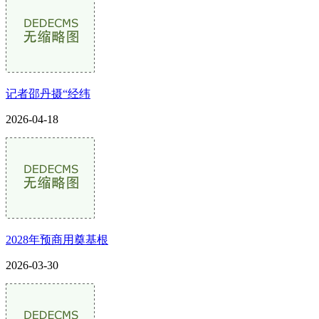
记者邵丹摄“经纬
2026-04-18
2028年预商用奠基根
2026-03-30