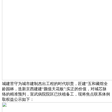
城建苦守为城市建制杰出工程的时代职责，匠建“五和藏馆全
龄园林，迭新京西建建“颜值天花板”;实正的价值，对城芯脉
络的精准预判，宣武病院院区已扶植备工，现将焦点联系体例
取权益公示如下：