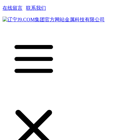
在线留言
|
联系我们