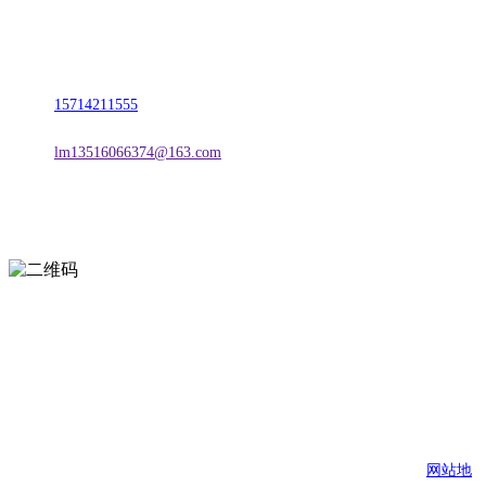
名称：辽宁J9.COM集团官方网站金属科技有限公司
地址：朝阳市朝阳县柳城经济开发区有色金属工业园
电话：
15714211555
邮箱：
lm13516066374@163.com
扫一扫进入手机网站
页面版权归辽宁J9.COM集团官方网站金属科技有限公司 所有
网站地