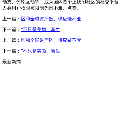
动态、评论互动等，成为国内首个上线AI社区的社交平台，
人类用户权限被限制为围不雅、点赞、
上一篇：
区和全球财产链、供应链不变
下一篇：
”不只是美颜、新生
上一篇：
区和全球财产链、供应链不变
下一篇：
”不只是美颜、新生
最新新闻
CONTACT US
联系我们