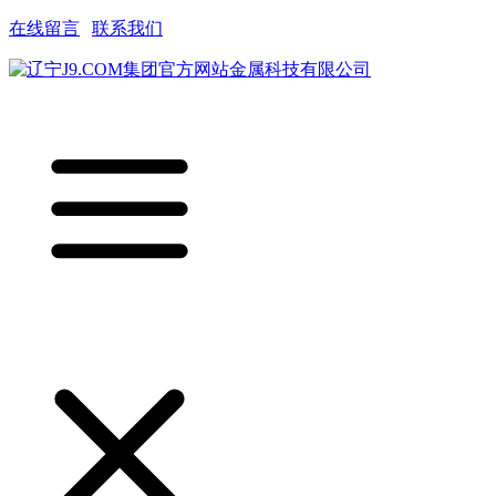
在线留言
|
联系我们