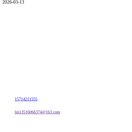
2026-03-13
CONTACT US
联系我们
名称：辽宁J9.COM集团官方网站金属科技有限公司
地址：朝阳市朝阳县柳城经济开发区有色金属工业园
电话：
15714211555
邮箱：
lm13516066374@163.com