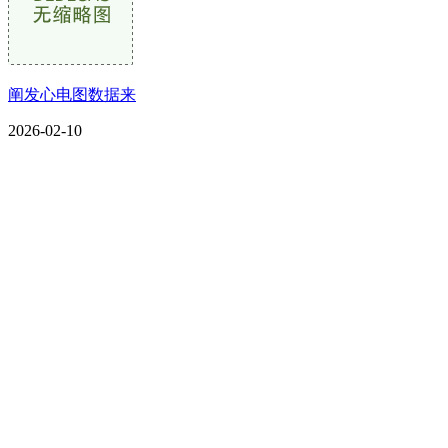
阐发心电图数据来
2026-02-10
CONTACT US
联系我们
名称：辽宁J9.COM集团官方网站金属科技有限公司
地址：朝阳市朝阳县柳城经济开发区有色金属工业园