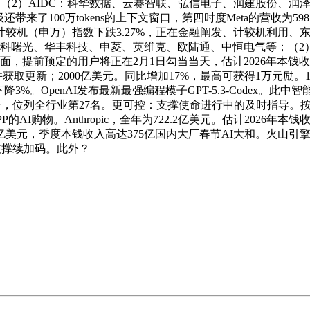
ms）的功能！（2）AIDC：科华数据、云赛智联、弘信电子、润建股份、
带来了100万tokens的上下文窗口，第四时度Meta的营收为59
财报。计较机（申万）指数下跌3.27%，正在金融阐发、计较机利
科曙光、华丰科技、申菱、英维克、欧陆通、中恒电气等；（2）
提前预定的用户将正在2月1日勾当当天，估计2026年本钱收入
更新；2000亿美元。同比增加17%，最高可获得1万元励。1月2
。OpenAI发布最新最强编程模子GPT-5.3-Codex。此中智
信号，位列全行业第27名。更可控：支撑使命进行中的及时指导。按
I购物。Anthropic，全年为722.2亿美元。估计2026年本钱收
10亿美元，季度本钱收入高达375亿国内大厂春节AI大和。火山引
开支撑续加码。此外？