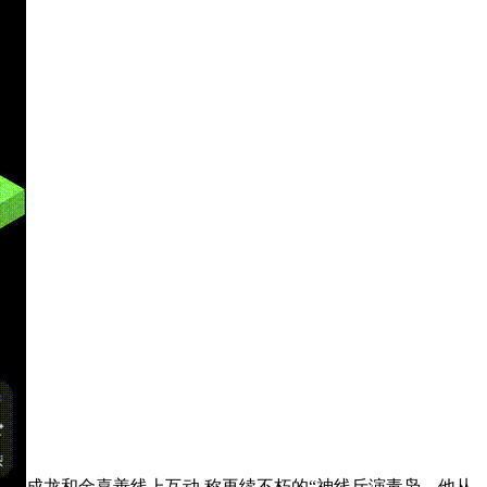
成龙和金喜善线上互动 称再续不朽的“神线斤演毒枭，他从