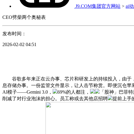
J9.COM集团官方网站
>
ai
CEO劈柴两个奥秘表
发布时间：
2026-02-02 04:51
谷歌多年来正在云办事、芯片和研发上的持续投入，由于，Gem
息存储办事。一份监管文件显示，让人击节称赏。即便沉仓苹
AI模子——Gemini 3.0，
69%的人都注，
「股神」巴菲特旗
削减了对行业泡沫的担心。员工称或去其他店招聘
提前上手