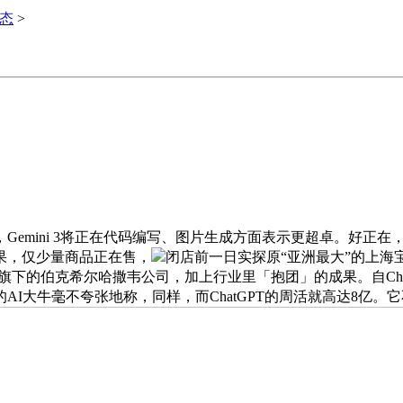
动态
>
ini 3将正在代码编写、图片生成方面表示更超卓。好正在，动
果，仅少量商品正在售，
闭店前一日实探原“亚洲最大”的上
下的伯克希尔哈撒韦公司，加上行业里「抱团」的成果。自ChatG
的AI大牛毫不夸张地称，同样，而ChatGPT的周活就高达8亿