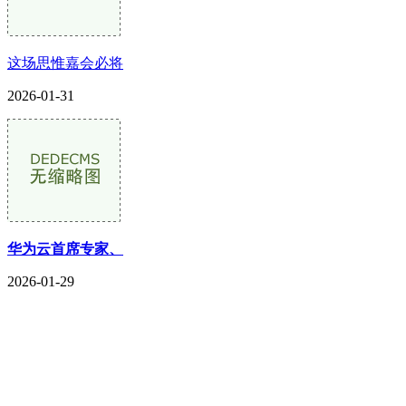
这场思惟嘉会必将
2026-01-31
华为云首席专家、
2026-01-29
CONTACT US
联系我们