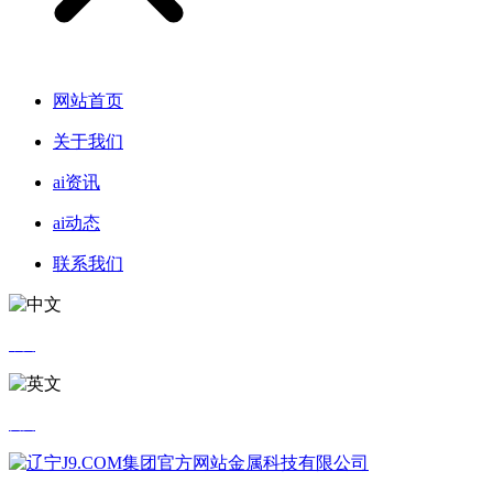
网站首页
关于我们
ai资讯
ai动态
联系我们
中文
英文