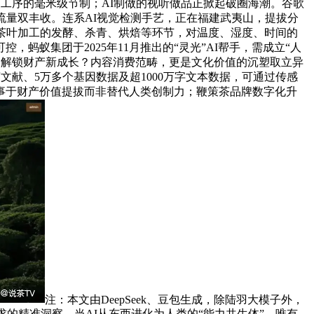
点工序的毫米级节制；AI制做的视听做品正掀起破圈海潮。谷歌
碑取流量双丰收。连系AI视觉检测手艺，正在福建武夷山，提拔分
茶叶加工的发酵、杀青、烘焙等环节，对温度、湿度、时间的
蚁集团于2025年11月推出的“灵光”AI帮手，需成立“人
安，解锁财产新成长？内容消费范畴，更是文化价值的沉塑取立异
献、5万多个基因数据及超1000万字文本数据，可通过传感
事于财产价值提拔而非替代人类创制力；鞭策茶品牌数字化升
注：本文由DeepSeek、豆包生成，除陆羽大模子外，
的精准洞察，当AI从东西进化为人类的“能力共生体”，唯有