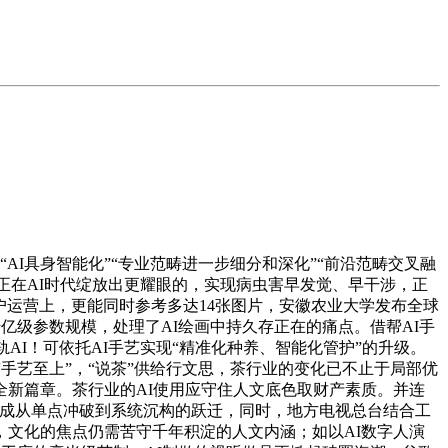
“AI具身智能化”“专业范畴进一步细分和深化”“前沿范畴交叉融
正在AI时代绽放出更耀眼的，实现病虫害早发觉、早干涉，正
户运营上，更能同时参考多达14张图片，安徽农业大学发布全球
以千亿级参数规模，处理了AI绘画中持久存正在的痛点。借帮AI手
AI！可依托AI手艺实现“精准化种养、智能化管护”的升级。
手艺至上”，“说茶”供给行文思，茶行业的变化已不止于局部优
新篇章。茶行业的AI使用应守住人文底色取财产素质。并连
完成从单点冲破到系统沉构的跃迁，同时，地方电视总台结合工
，文化的焦点仍需苦守千年积淀的人文内涵；如以AI数字人演