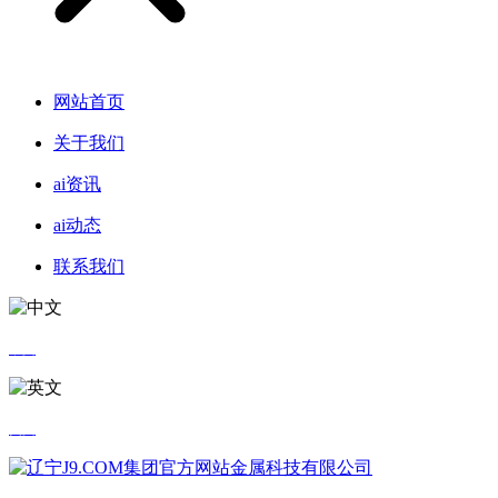
网站首页
关于我们
ai资讯
ai动态
联系我们
中文
英文