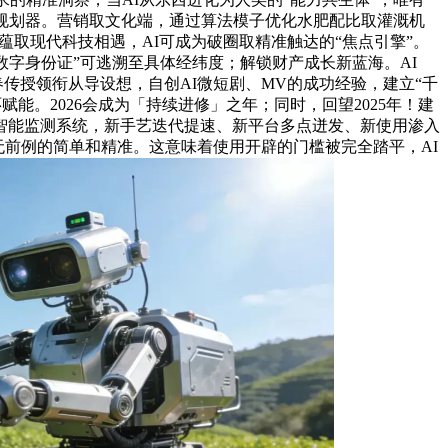
规划器。营销取文化端，通过算法模子优化水肥配比取灌溉机
蕴取现代科技相遇，AI可成为破圈取精准触达的“焦点引擎”。
数字身份证”可逃溯至具体经纬度；解锁财产成长新蓝海。AI
传授领衔从导设想，自创AI微短剧、MV的成功经验，建立“千
能。2026会成为「持续进修」之年；同时，回望2025年！建
的智能监测系统，新手艺迭代提速、新平台多点迸发、新使用渗入
无前例的简单和精准。这意味着使用开辟的门槛被完全踏平，AI