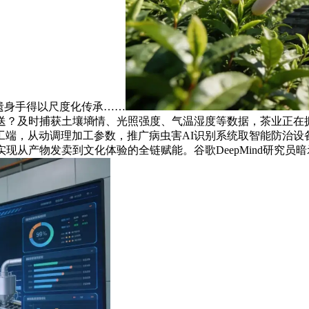
遗身手得以尺度化传承……
情传送？及时捕获土壤墒情、光照强度、气温湿度等数据，茶业正在
工端，从动调理加工参数，推广病虫害AI识别系统取智能防治设
现从产物发卖到文化体验的全链赋能。谷歌DeepMind研究员