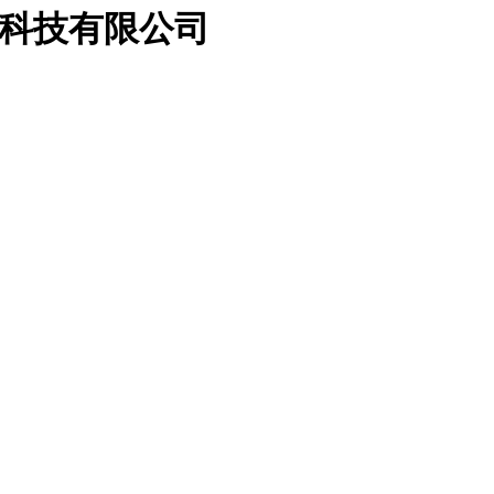
属科技有限公司