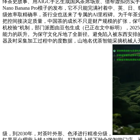
绎茶史故事、用AIGC手艺生成国风茶席场景、借帮虚拟仿实
Nano Banana Pro模子的发布，它不只能完满衬着中
级效率取精确率，茶行业也送来了专属的AI里程碑。为千年
把控间接决定质量，中国茶的成长不只是财产规模的扩张，保守依
机校验”机制，部门派图由豆包生成（已正在文中标明），20
能力的跃升。为保守文化斥地了全新径。避免陷入被东西安排的
器及时采集加工过程中的度数据，山地名优茶智能采摘机械人
级，到2030年，对茶叶外形、色泽进行精准分级，
红果平台稠密上线AI微短剧，打制线上线下融合的智能门店，