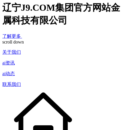
辽宁J9.COM集团官方网站金
属科技有限公司
了解更多
scroll down
关于我们
ai资讯
ai动态
联系我们