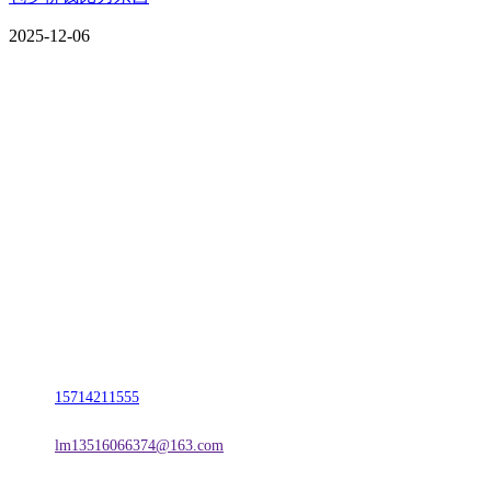
2025-12-06
CONTACT US
联系我们
名称：辽宁J9.COM集团官方网站金属科技有限公司
地址：朝阳市朝阳县柳城经济开发区有色金属工业园
电话：
15714211555
邮箱：
lm13516066374@163.com